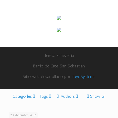
Teresa Echeverria
Barrio de Gros San Sebastián
Sitio web desarrollado por
ToyoSystems
Categories
Tags
Authors
Show all
20 diciembre, 2016