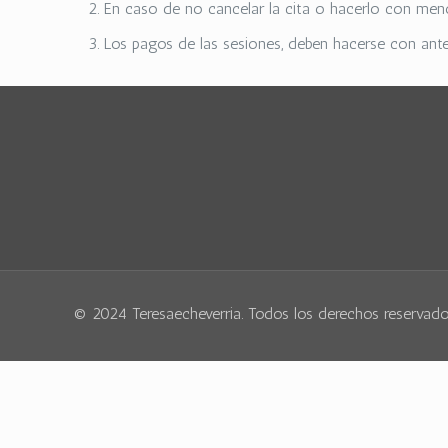
En caso de no cancelar la cita o hacerlo con meno
Los pagos de las sesiones, deben hacerse con ante
© 2024 Teresaecheverria. Todos los derechos reservad