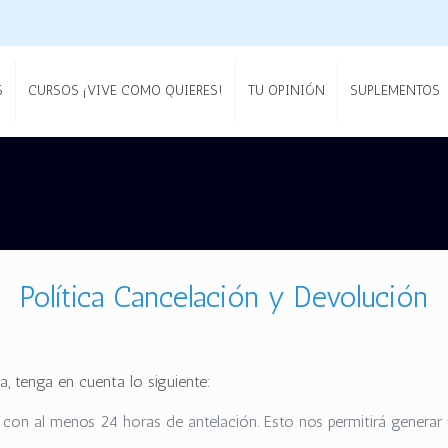
S
CURSOS ¡VIVE COMO QUIERES!
TU OPINIÓN
SUPLEMENTOS
Política Cancelación y Devolución
a, tenga en cuenta lo siguiente:
 con al menos 24 horas de antelación. Esto nos permitirá generar 