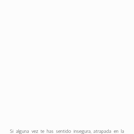
Un método único para elevar tu
autoestima y autoimagen
Si alguna vez te has sentido insegura, atrapada en la