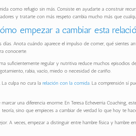
omida como refugio sin más. Consiste en ayudarte a construir rec
aradores y tratarte con más respeto cambia mucho más que cualqui
ómo empezar a cambiar esta relaci
s días. Anota cuándo aparece el impulso de comer, qué sientes ante
ra conocerte.
a suficientemente regular y nutritiva reduce muchos episodios de 
otamiento, rabia, vacío, miedo o necesidad de cariño.
. La culpa no cura la
relación con la comida
. La comprensión sí p
 marcar una diferencia enorme. En Teresa Echeverria Coaching, est
 teoría, sino que empieces a cambiar de verdad lo que hoy te hace 
or. A veces, empezar a distinguir entre hambre física y hambre em