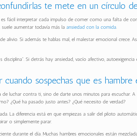
onfundirlas te mete en un círculo d
es fácil interpretar cada impulso de comer como una falta de cont
ez suele aumentar todavía más la
ansiedad con la comida
.
ide alivio. Si además te hablas mal, el malestar emocional crece. A
disciplina”. Si detrás hay ansiedad, vacío afectivo, autoexigenci
r cuando sospechas que es hambre 
ta de luchar contra ti, sino de darte unos minutos para escuchar. 
ismo? ¿Qué ha pasado justo antes? ¿Qué necesito de verdad?
da. La diferencia está en que empiezas a salir del piloto automá
spirar o simplemente parar.
iciente durante el día. Muchas hambres emocionales están mezclad