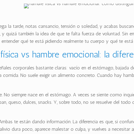
lega la tarde, notas cansancio, tensión o soledad, y acabas buscan
ez, y quizá también la idea de que te falta fuerza de voluntad. Si
 en entender qué te está pidiendo realmente tu cuerpo y qué te es
ísica vs hambre emocional: la difere
eñales corporales bastante claras: vacío en el estómago, bajada de
ma comida. No suele exigir un alimento concreto. Cuando hay hambre
pe. No siempre nace en el estómago. A veces se siente como inquie
 pan, queso, dulces, snacks. Y, sobre todo, no se resuelve del to
. Ambas te están dando información. La diferencia es que, si confu
livio dura poco, aparece malestar o culpa, y vuelves a necesitar al