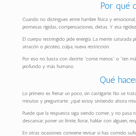
Por qué c
Cuando no distingues entre hambre física y emocional, 
promesas rígidas, compensaciones, dietas. Y esa rigid
El cuerpo restringido pide energía. La mente saturada p
atracón o picoteo, culpa, nueva restricción.
Por eso no basta con decirte “come menos” o “ten más 
profundo y más humano.
Qué hace
Lo primero es frenar un poco, sin castigarte. No se tra
minutos y preguntarte: ¿qué estoy sintiendo ahora m
Puede que la respuesta siga siendo comer, y no pasa na
descansar, poner un límite, llorar, hablar con alguien, re
En otras ocasiones conviene revisar si has comido suf