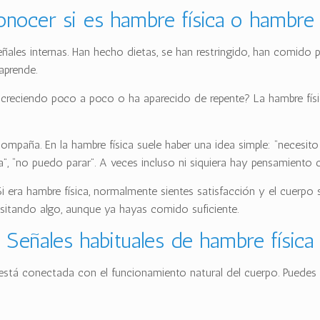
nocer si es hambre física o hambre
les internas. Han hecho dietas, se han restringido, han comido po
aprende.
 creciendo poco a poco o ha aparecido de repente? La hambre fís
compaña. En la hambre física suele haber una idea simple: “necesi
ya”, “no puedo parar”. A veces incluso ni siquiera hay pensamiento
era hambre física, normalmente sientes satisfacción y el cuerpo s
esitando algo, aunque ya hayas comido suficiente.
Señales habituales de hambre física
 está conectada con el funcionamiento natural del cuerpo. Puedes r