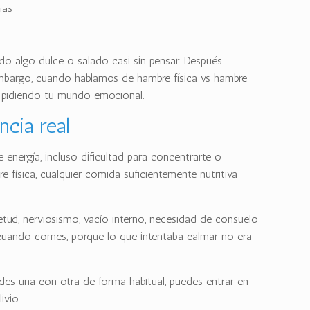
do algo dulce o salado casi sin pensar. Después
n embargo, cuando hablamos de hambre física vs hambre
tá pidiendo tu mundo emocional.
ncia real
 energía, incluso dificultad para concentrarte o
 física, cualquier comida suficientemente nutritiva
tud, nerviosismo, vacío interno, necesidad de consuelo
do cuando comes, porque lo que intentaba calmar no era
ndes una con otra de forma habitual, puedes entrar en
ivio.